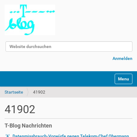
Website durchsuchen
Erweiterte Suche…
Anmelden
Navigatio
Startseite
41902
41902
T-Blog Nachrichten
Datenmissbrauch-Vorwürfe gegen Telekom-Chef Obermann