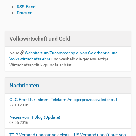
I
RSS-Feed
n
Drucken
h
a
l
t
Volkswirtschaft und Geld
s
p
Neue
Website zum Zusammenspiel von Geldtheorie und
e
Volkswirtschaftslehre
und weshalb die gegenwärtige
z
Wirtschaftspolitik grundfalsch ist.
i
f
i
Nachrichten
s
c
h
OLG Frankfurt nimmt Telekom-Anlegerprozess wieder auf
e
27.10.2016
A
k
Neues vom T-Blog (Update)
t
03.05.2016
i
o
TTIP Verhandlungsstand geleakt - US Verhandlungsführer von