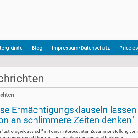
tergründe
Blog
Impressum/Datenschutz
Priceles
hrichten
ichten
ese Ermächtigungsklauseln lassen
on an schlimmere Zeiten denken"
 "astrologieklassisch" mit einer interessanten Zusammenstellung von
ierungen zum EU Vertrag von Lissabon und seiner offenkundig