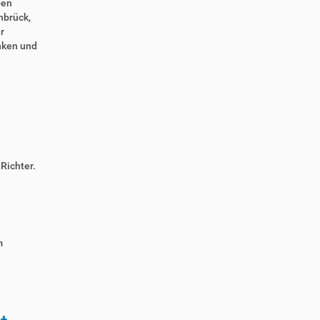
ben
nbrück,
r
nken und
n
Richter.
m