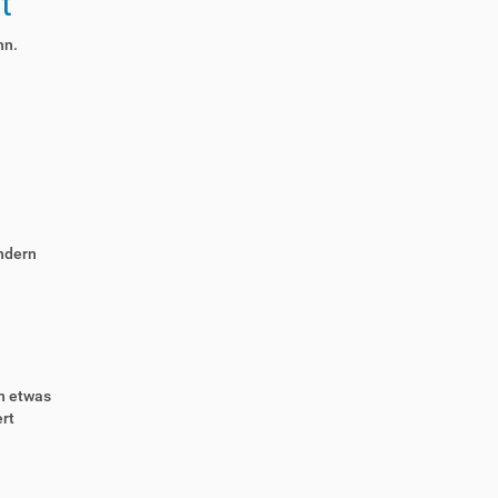
t
nn.
ndern
n etwas
rt