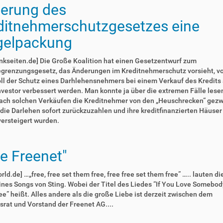
erung des
ditnehmerschutzgesetzes eine
elpackung
kseiten.de] Die Große Koalition hat einen Gesetzentwurf zum
egrenzungsgesetz, das Änderungen im Kreditnehmerschutz vorsieht, vo
ll der Schutz eines Darhlehensnehmers bei einem Verkauf des Kredits
vestor verbessert werden. Man konnte ja über die extremen Fälle lesen
ach solchen Verkäufen die Kreditnehmer von den „Heuschrecken“ gez
die Darlehen sofort zurückzuzahlen und ihre kreditfinanzierten Häuser
ersteigert wurden.
ee Freenet"
rld.de] …„free, free set them free, free free set them free” ….. lauten di
ines Songs von Sting. Wobei der Titel des Liedes “If You Love Somebod
e” heißt. Alles andere als die große Liebe ist derzeit zwischen dem
srat und Vorstand der Freenet AG....