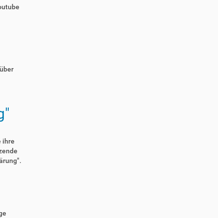
Youtube
 über
g"
 ihre
tzende
ärung".
ge