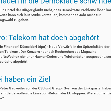
trauen in die Demokratie schwinde
 Ein Drittel der Bürger glaubt nicht, dass Demokratie Probleme lösen ka
eite kann sich laut Studie vorstellen, kommendes Jahr nicht zur
agswahl zu gehen.
o: Telekom hat doch abgehört
e Finanzen] Düsseldorf (dpa) - Neue Vorwürfe in der Spitzelaffäre der
en Telekom : Der Konzern hat nach Recherchen des Magazins
haftsWoche» nicht nur Hacker-Codes und Telefondaten ausgespäht, so
spräche abgehört.
i haben ein Ziel
 Peter Gauweiler von der CSU und Gregor Gysi von der Linkspartei habe
am:Beide wollen die Lissabon-Reform der EU stoppen. Wie argumentie
he?