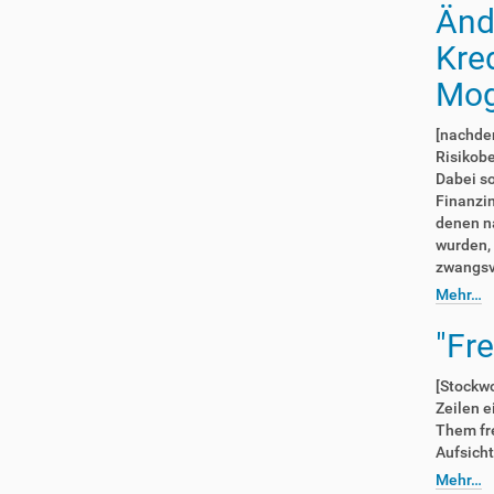
Änd
Kre
Mog
[nachden
Risikob
Dabei so
Finanzin
denen n
wurden, 
zwangsv
Mehr…
"Fr
[Stockwo
Zeilen e
Them fre
Aufsicht
Mehr…