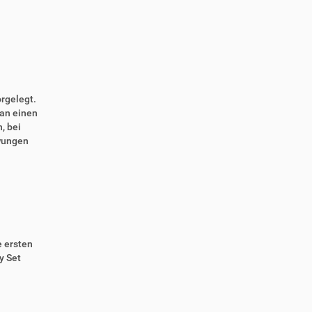
rgelegt.
 an einen
, bei
wungen
e ersten
y Set