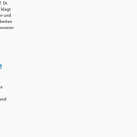
. Dr.
 klagt
er und
rbeiten
unserer
e
us
land