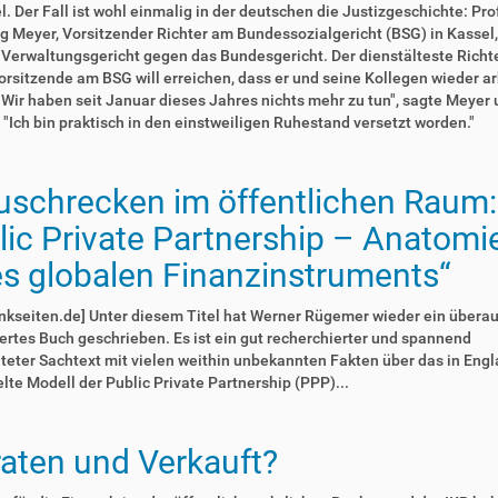
. Der Fall ist wohl einmalig in der deutschen die Justizgeschichte: Prof
 Meyer, Vorsitzender Richter am Bundessozialgericht (BSG) in Kassel,
Verwaltungsgericht gegen das Bundesgericht. Der dienstälteste Richt
rsitzende am BSG will erreichen, dass er und seine Kollegen wieder a
"Wir haben seit Januar dieses Jahres nichts mehr zu tun", sagte Meyer 
 "Ich bin praktisch in den einstweiligen Ruhestand versetzt worden."
uschrecken im öffentlichen Raum:
lic Private Partnership – Anatomi
es globalen Finanzinstruments“
nkseiten.de] Unter diesem Titel hat Werner Rügemer wieder ein übera
rtes Buch geschrieben. Es ist ein gut recherchierter und spannend
teter Sachtext mit vielen weithin unbekannten Fakten über das in Eng
lte Modell der Public Private Partnership (PPP)...
raten und Verkauft?