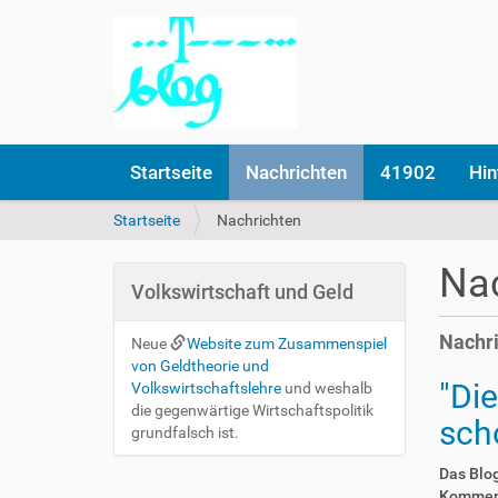
Startseite
Nachrichten
41902
Hin
S
Startseite
Nachrichten
i
e
Nac
s
Volkswirtschaft und Geld
i
n
Nachr
Neue
Website zum Zusammenspiel
d
von Geldtheorie und
h
"Di
Volkswirtschaftslehre
und weshalb
i
die gegenwärtige Wirtschaftspolitik
e
sch
grundfalsch ist.
r
Das Blog
Komment