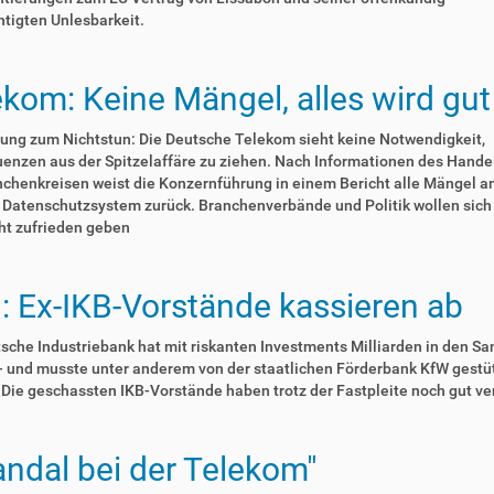
tigten Unlesbarkeit.
ekom: Keine Mängel, alles wird gut
ung zum Nichtstun: Die Deutsche Telekom sieht keine Notwendigkeit,
nzen aus der Spitzelaffäre zu ziehen. Nach Informationen des Handel
chenkreisen weist die Konzernführung in einem Bericht alle Mängel a
 Datenschutzsystem zurück. Branchenverbände und Politik wollen sich
ht zufrieden geben
: Ex-IKB-Vorstände kassieren ab
sche Industriebank hat mit riskanten Investments Milliarden in den Sa
- und musste unter anderem von der staatlichen Förderbank KfW gestü
Die geschassten IKB-Vorstände haben trotz der Fastpleite noch gut ve
andal bei der Telekom"