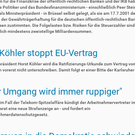
 für die Finanzkrise der öffentlich-rechtlichen Banken und der IKB ha
 Politiker und das Bundesfinanzministerium - einschließlich Peer Stei
ls Ministerpräsident - in Brüssel selbst gelegt, als sie am 17.7.2001 de
der Gewährträgerhaftung für die deutschen öffentlich-rechtlichen Ba
en zustimmten. Die Folgelasten bzw. Risiken für die Steuerzahler sind
lich mindestens zweistellige Milliardensummen.
 Köhler stoppt EU-Vertrag
äsident Horst Köhler wird die Ratifizierungs-Urkunde zum Vertrag vo
 vorerst nicht unterschreiben. Damit folgt er einer Bitte der Karlsruher 
r Umgang wird immer ruppiger"
 Im Fall der Telekom-Spitzelaffäre kündigt der Arbeitnehmervertreter i
srat eine neue Strafanzeige an - und fordert ein
ehmerdatenschutzgesetz.