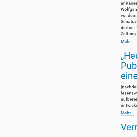
anKassel
Wolfgang
vor dem 
Senatsvo
dürfen. 
Zeitung.
Mehr…
„He
Pub
ein
[nachde
lesenswe
aufberei
entwicke
Mehr…
Ver