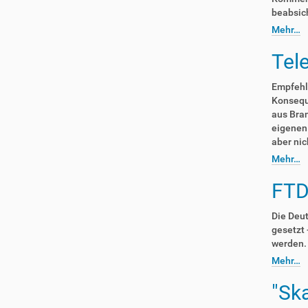
beabsich
Mehr…
Tel
Empfehl
Konseque
aus Bran
eigenen
aber nic
Mehr…
FTD
Die Deut
gesetzt 
werden. 
Mehr…
"Sk