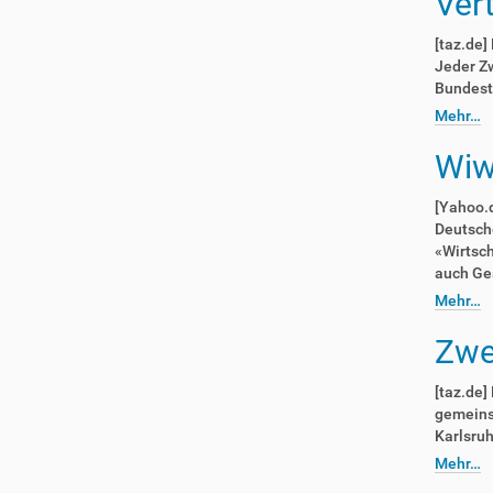
Ver
[taz.de]
Jeder Zw
Bundest
Mehr…
Wiw
[Yahoo.d
Deutsch
«Wirtsc
auch Ge
Mehr…
Zwe
[taz.de]
gemeins
Karlsru
Mehr…