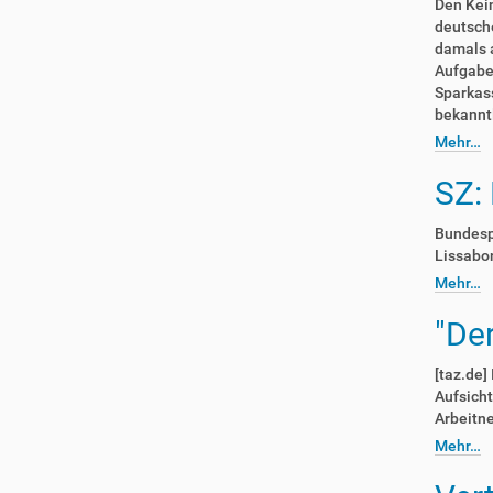
Den Keim
deutsche
damals a
Aufgabe 
Sparkass
bekannt
Mehr…
SZ:
Bundespr
Lissabon
Mehr…
"De
[taz.de]
Aufsicht
Arbeitn
Mehr…