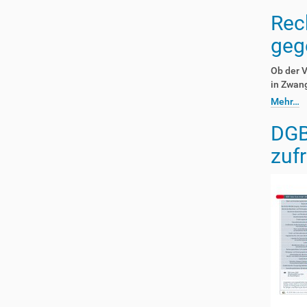
Rec
geg
Ob der 
in Zwang
Mehr…
DGB
zuf