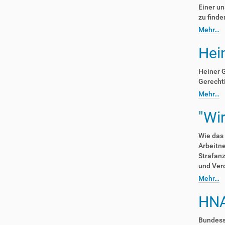
Einer un
zu finde
Mehr…
Hein
Heiner G
Gerechti
Mehr…
"Wi
Wie das 
Arbeitn
Strafanz
und Verd
Mehr…
HNA
Bundesso