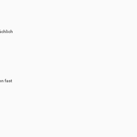
ächlich
n fast