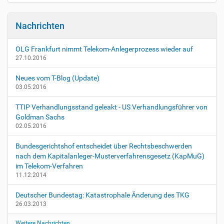
i
s
c
o
h
Nachrichten
n
e
A
OLG Frankfurt nimmt Telekom-Anlegerprozess wieder auf
k
27.10.2016
t
i
Neues vom T-Blog (Update)
o
03.05.2016
n
e
TTIP Verhandlungsstand geleakt - US Verhandlungsführer von
n
Goldman Sachs
02.05.2016
Bundesgerichtshof entscheidet über Rechtsbeschwerden
nach dem Kapitalanleger-Musterverfahrensgesetz (KapMuG)
im Telekom-Verfahren
11.12.2014
Deutscher Bundestag: Katastrophale Änderung des TKG
26.03.2013
Weitere Nachrichten…