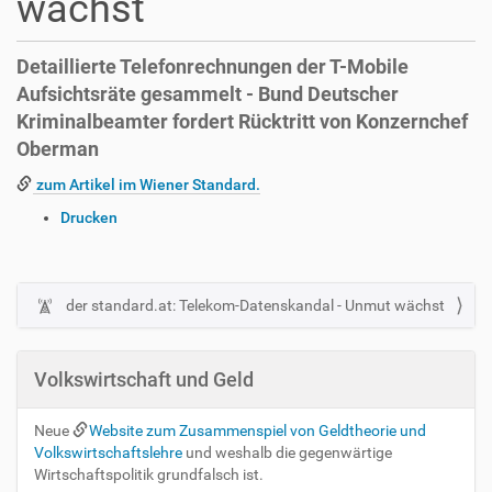
wächst
Detaillierte Telefonrechnungen der T-Mobile
Aufsichtsräte gesammelt - Bund Deutscher
Kriminalbeamter fordert Rücktritt von Konzernchef
Oberman
zum Artikel im Wiener Standard.
I
Drucken
n
h
a
l
der standard.at: Telekom-Datenskandal - Unmut wächst
N
t
a
s
v
p
Volkswirtschaft und Geld
i
e
z
g
Neue
Website zum Zusammenspiel von Geldtheorie und
i
a
Volkswirtschaftslehre
und weshalb die gegenwärtige
f
t
Wirtschaftspolitik grundfalsch ist.
i