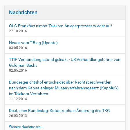
c
o
h
n
e
Nachrichten
A
k
OLG Frankfurt nimmt Telekom-Anlegerprozess wieder auf
t
27.10.2016
i
o
Neues vom T-Blog (Update)
n
03.05.2016
e
n
TTIP Verhandlungsstand geleakt - US Verhandlungsführer von
Goldman Sachs
02.05.2016
Bundesgerichtshof entscheidet über Rechtsbeschwerden
nach dem Kapitalanleger-Musterverfahrensgesetz (KapMuG)
im Telekom-Verfahren
11.12.2014
Deutscher Bundestag: Katastrophale Änderung des TKG
26.03.2013
Weitere Nachrichten…