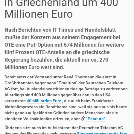
in Griechenland um 400
Millionen Euro
Nach Berichten von IT Times und Handelsblatt
mußte der Konzern aus seinem Engagement bei
OTE eine Put-Option mit 674 Millionen für weitere
fünf Prozent OTE-Anteile an die griechische
Regierung bezahlen, die aktuell nur ca. 270
Millionen Euro wert sind.
Damit setzt der Vorstand unter René Obermann die einst in
Großbritannien begonnene "Tradition" der Deutschen Telekom
AG fort, bei Auslandsinvestitionen riesige Beträge zu verbrennen.
Allerdings sind 400 Millionen gegenüber den in den USA
versenkten
40 Milliarden Euro
, die auch beim Frankfurter
Aktionärsprozess ein Randthema sind, weil sie nun aus bis heute
nicht genau aufgeklärten Gründen andere Menschen als die
einstigen Volksaktionäre erfreuen, eher
"Peanuts".
Übrigens sitzt auch im Aufsichtsrat der Deutschen Telekom AG
der von der Finanzkrise wohlvertraute
Finanzstaatssekretär Jörg