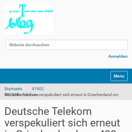
Website durchsuchen
Erweiterte Suche…
Anmelden
Navigatio
Startseite
41902
Deutsche Telekom verspekuliert sich erneut in Griechenland um 400 Millionen Euro
Deutsche Telekom
verspekuliert sich erneut