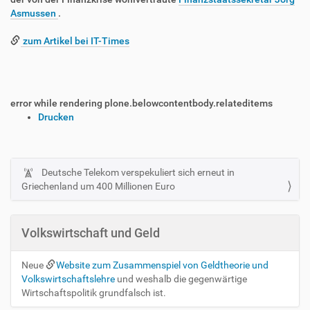
Asmussen
.
zum Artikel bei IT-Times
error while rendering plone.belowcontentbody.relateditems
I
Drucken
n
h
a
l
Deutsche Telekom verspekuliert sich erneut in
N
t
Griechenland um 400 Millionen Euro
a
s
v
p
i
e
Volkswirtschaft und Geld
z
g
i
a
Neue
Website zum Zusammenspiel von Geldtheorie und
f
t
Volkswirtschaftslehre
und weshalb die gegenwärtige
i
Wirtschaftspolitik grundfalsch ist.
i
s