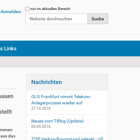
Website durchsuchen
nur im aktuellen Bereich
Anmelden
Erweiterte Suche…
s Links
Nachrichten
hauen
OLG Frankfurt nimmt Telekom-
Anlegerprozess wieder auf
27.10.2016
tellt
Neues vom T-Blog (Update)
03.05.2016
kommen
ass das
TTIP Verhandlungsstand geleakt - US