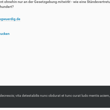
nt ohnehin nur an der Gesetzgebung
mitwirkt
- wie eine Ständevertret
rhundert?
ogwuerdig.de
rucken
 decrescis; vita detestabilis nunc obdurat et tunc curat ludo mentis acie