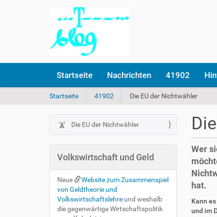
Startseite
Nachrichten
41902
Hin
S
Startseite
41902
Die EU der Nichtwähler
i
e
Die
s
Die EU der Nichtwähler
N
i
a
n
Wer si
v
d
Volkswirtschaft und Geld
möchte
i
h
Nichtw
i
g
Neue
Website zum Zusammenspiel
e
hat.
a
von Geldtheorie und
r
t
Volkswirtschaftslehre
und weshalb
Kann es 
die gegenwärtige Wirtschaftspolitik
i
und im 