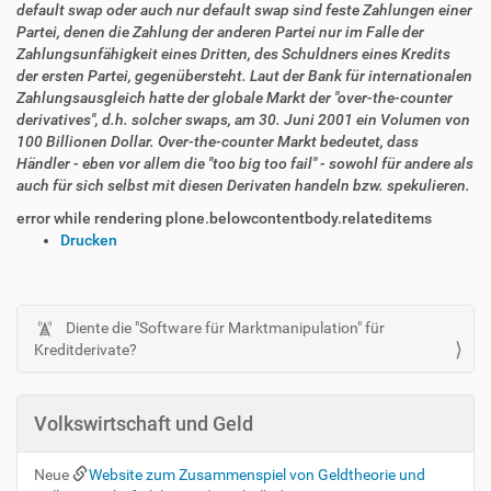
default swap oder auch nur default swap sind feste Zahlungen einer
Partei, denen die Zahlung der anderen Partei nur im Falle der
Zahlungsunfähigkeit eines Dritten, des Schuldners eines Kredits
der ersten Partei, gegenübersteht. Laut der Bank für internationalen
Zahlungsausgleich hatte der globale Markt der "over-the-counter
derivatives", d.h. solcher swaps, am 30. Juni 2001 ein Volumen von
100 Billionen Dollar. Over-the-counter Markt bedeutet, dass
Händler - eben vor allem die "too big too fail" - sowohl für andere als
auch für sich selbst mit diesen Derivaten handeln bzw. spekulieren.
error while rendering plone.belowcontentbody.relateditems
I
Drucken
n
h
a
l
Diente die "Software für Marktmanipulation" für
N
t
Kreditderivate?
a
s
v
p
i
e
Volkswirtschaft und Geld
z
g
i
a
Neue
Website zum Zusammenspiel von Geldtheorie und
f