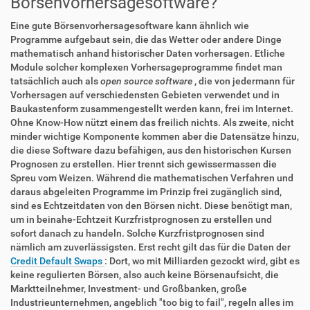
Börsenvorhersagesoftware?
Eine gute Börsenvorhersagesoftware kann ähnlich wie
Programme aufgebaut sein, die das Wetter oder andere Dinge
mathematisch anhand historischer Daten vorhersagen. Etliche
Module solcher komplexen Vorhersageprogramme findet man
tatsächlich auch als
open source software
, die von jedermann für
Vorhersagen auf verschiedensten Gebieten verwendet und in
Baukastenform zusammengestellt werden kann, frei im Internet.
Ohne Know-How nützt einem das freilich nichts. Als zweite, nicht
minder wichtige Komponente kommen aber die Datensätze hinzu,
die diese Software dazu befähigen, aus den historischen Kursen
Prognosen zu erstellen. Hier trennt sich gewissermassen die
Spreu vom Weizen. Während die mathematischen Verfahren und
daraus abgeleiten Programme im Prinzip frei zugänglich sind,
sind es Echtzeitdaten von den Börsen nicht. Diese benötigt man,
um in beinahe-Echtzeit Kurzfristprognosen zu erstellen und
sofort danach zu handeln. Solche Kurzfristprognosen sind
nämlich am zuverlässigsten. Erst recht gilt das für die Daten der
Credit Default Swaps
: Dort, wo mit Milliarden gezockt wird, gibt es
keine regulierten Börsen, also auch keine Börsenaufsicht, die
Marktteilnehmer, Investment- und Großbanken, große
Industrieunternehmen, angeblich "too big to fail", regeln alles im