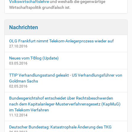
t
Volkswirtschaftslehre
und weshalb die gegenwärtige
i
Wirtschaftspolitik grundfalsch ist.
i
s
c
o
h
n
e
Nachrichten
A
k
OLG Frankfurt nimmt Telekom-Anlegerprozess wieder auf
t
27.10.2016
i
o
Neues vom T-Blog (Update)
n
03.05.2016
e
n
TTIP Verhandlungsstand geleakt - US Verhandlungsführer von
Goldman Sachs
02.05.2016
Bundesgerichtshof entscheidet über Rechtsbeschwerden
nach dem Kapitalanleger-Musterverfahrensgesetz (KapMuG)
im Telekom-Verfahren
11.12.2014
Deutscher Bundestag: Katastrophale Änderung des TKG