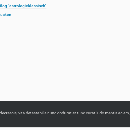
log "astrologieklassisch"
rucken
 decrescis; vita detestabilis nunc obdurat et tunc curat ludo mentis acie