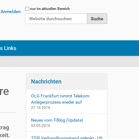
Website durchsuchen
nur im aktuellen Bereich
Anmelden
Erweiterte Suche…
s Links
Nachrichten
re
OLG Frankfurt nimmt Telekom-
Anlegerprozess wieder auf
27.10.2016
Neues vom T-Blog (Update)
03.05.2016
trag
eit.
TTIP Verhandlungsstand geleakt - US