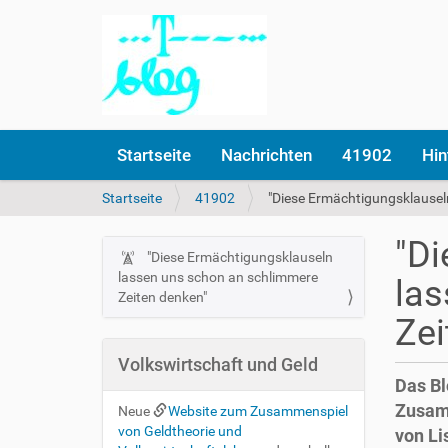
Startseite
Nachrichten
41902
Hin
S
Startseite
41902
"Diese Ermächtigungsklausel
i
e
"Di
s
"Diese Ermächtigungsklauseln
N
i
lassen uns schon an schlimmere
las
a
n
Zeiten denken"
v
d
Zei
i
h
i
g
Volkswirtschaft und Geld
e
Das Bl
a
r
Zusam
t
Neue
Website zum Zusammenspiel
von Geldtheorie und
von Li
i