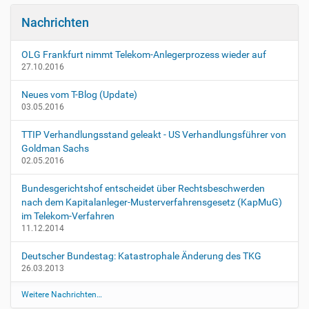
c
o
h
Nachrichten
n
e
A
OLG Frankfurt nimmt Telekom-Anlegerprozess wieder auf
k
27.10.2016
t
i
Neues vom T-Blog (Update)
o
03.05.2016
n
e
TTIP Verhandlungsstand geleakt - US Verhandlungsführer von
n
Goldman Sachs
02.05.2016
Bundesgerichtshof entscheidet über Rechtsbeschwerden
nach dem Kapitalanleger-Musterverfahrensgesetz (KapMuG)
im Telekom-Verfahren
11.12.2014
Deutscher Bundestag: Katastrophale Änderung des TKG
26.03.2013
Weitere Nachrichten…