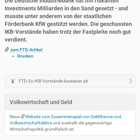
Die Deutsche Industriebank hat mit riskanten
Investments Milliarden in den Sand gesetzt - und
musste unter anderem von der staatlichen
Förderbank KfW gestützt werden. Die geschassten
IKB-Vorstände haben trotz der Fastpleite noch gut
verdient.
zum FTD-Artikel
I
Drucken
n
h
a
l
FTD: Ex-IKB-Vorstände kassieren ab
N
t
a
s
v
p
Volkswirtschaft und Geld
i
e
z
g
Neue
Website zum Zusammenspiel von Geldtheorie und
i
a
Volkswirtschaftslehre
und weshalb die gegenwärtige
f
t
Wirtschaftspolitik grundfalsch ist.
i
i
s