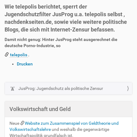
Wie telepolis berichtet, sperrt der
Jugendschutzfilter JusProg u.a. telepolis selbst ,
nachdenkseiten.de, sowie viele weitere politische
Blogs, die sich mit Internet-Zensur befassen.
Damit nicht genug: Hinter JusProg steht ausgerechnet die
deutsche Porno-Industrie, so
telepolis
.
I
Drucken
n
h
a
l
JusProg: Jugendschutz als politische Zensur
N
t
a
s
v
p
Volkswirtschaft und Geld
i
e
z
g
Neue
Website zum Zusammenspiel von Geldtheorie und
i
a
Volkswirtschaftslehre
und weshalb die gegenwärtige
f
t
Wirtschaftspolitik grundfalsch ist.