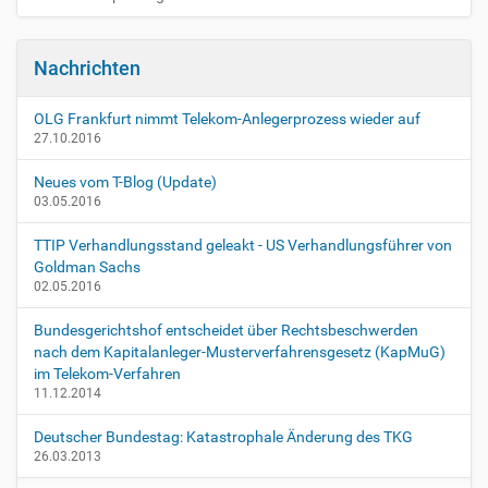
i
i
s
c
o
h
Nachrichten
n
e
A
OLG Frankfurt nimmt Telekom-Anlegerprozess wieder auf
k
27.10.2016
t
i
Neues vom T-Blog (Update)
o
03.05.2016
n
e
TTIP Verhandlungsstand geleakt - US Verhandlungsführer von
n
Goldman Sachs
02.05.2016
Bundesgerichtshof entscheidet über Rechtsbeschwerden
nach dem Kapitalanleger-Musterverfahrensgesetz (KapMuG)
im Telekom-Verfahren
11.12.2014
Deutscher Bundestag: Katastrophale Änderung des TKG
26.03.2013