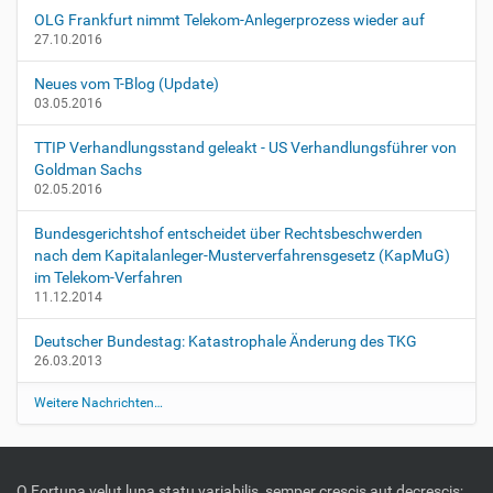
A
OLG Frankfurt nimmt Telekom-Anlegerprozess wieder auf
k
27.10.2016
t
i
Neues vom T-Blog (Update)
o
03.05.2016
n
e
TTIP Verhandlungsstand geleakt - US Verhandlungsführer von
n
Goldman Sachs
02.05.2016
Bundesgerichtshof entscheidet über Rechtsbeschwerden
nach dem Kapitalanleger-Musterverfahrensgesetz (KapMuG)
im Telekom-Verfahren
11.12.2014
Deutscher Bundestag: Katastrophale Änderung des TKG
26.03.2013
Weitere Nachrichten…
O Fortuna velut luna statu variabilis, semper crescis aut decrescis;