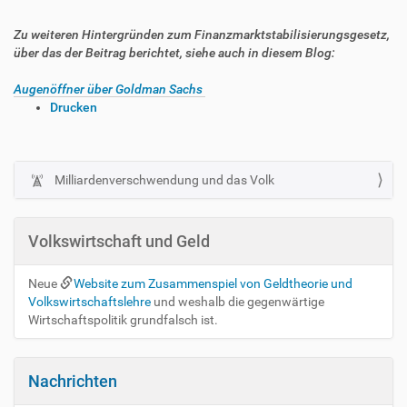
Zu weiteren Hintergründen zum Finanzmarktstabilisierungsgesetz,
über das der Beitrag berichtet, siehe auch in diesem Blog:
Augenöffner über Goldman Sachs
I
Drucken
n
h
a
l
Milliardenverschwendung und das Volk
N
t
a
s
v
p
Volkswirtschaft und Geld
i
e
z
g
Neue
Website zum Zusammenspiel von Geldtheorie und
i
a
Volkswirtschaftslehre
und weshalb die gegenwärtige
f
t
Wirtschaftspolitik grundfalsch ist.
i
i
s
c
o
h
Nachrichten
n
e