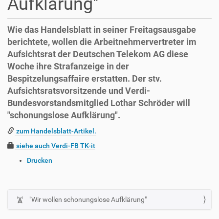
Aufklärung"
Wie das Handelsblatt in seiner Freitagsausgabe
berichtete, wollen die Arbeitnehmervertreter im
Aufsichtsrat der Deutschen Telekom AG diese
Woche ihre Strafanzeige in der
Bespitzelungsaffaire erstatten. Der stv.
Aufsichtsratsvorsitzende und Verdi-
Bundesvorstandsmitglied Lothar Schröder will
"schonungslose Aufklärung".
zum Handelsblatt-Artikel.
siehe auch Verdi-FB TK-it
I
Drucken
n
h
a
l
"Wir wollen schonungslose Aufklärung"
N
t
a
s