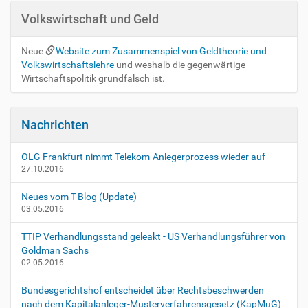
v
p
Volkswirtschaft und Geld
i
e
z
g
Neue
Website zum Zusammenspiel von Geldtheorie und
i
a
Volkswirtschaftslehre
und weshalb die gegenwärtige
f
t
Wirtschaftspolitik grundfalsch ist.
i
i
s
c
o
h
Nachrichten
n
e
A
OLG Frankfurt nimmt Telekom-Anlegerprozess wieder auf
k
27.10.2016
t
i
Neues vom T-Blog (Update)
o
03.05.2016
n
e
TTIP Verhandlungsstand geleakt - US Verhandlungsführer von
n
Goldman Sachs
02.05.2016
Bundesgerichtshof entscheidet über Rechtsbeschwerden
nach dem Kapitalanleger-Musterverfahrensgesetz (KapMuG)