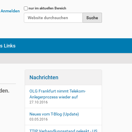
Website durchsuchen
nur im aktuellen Bereich
Anmelden
Erweiterte Suche…
s Links
Nachrichten
den.
OLG Frankfurt nimmt Telekom-
Anlegerprozess wieder auf
27.10.2016
Neues vom T-Blog (Update)
03.05.2016
TTIP Verhandlungsstand geleakt - US