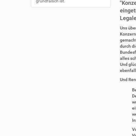
grundfalsch ist.
"Konze
o
einget
n
Legale
Uns übe
Konzerns
gemach
durch d
Bundesfi
alles sc
Und glüc
ebenfal
Und Re
Be
D
wu
ei
we
In
V
Vo