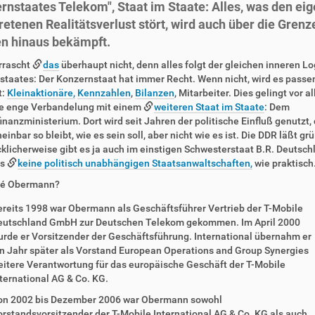
rnstaates Telekom", Staat im Staate: Alles, was den eig
retenen Realitätsverlust stört, wird auch über die Grenz
n hinaus bekämpft.
rrascht
das
überhaupt nicht, denn alles folgt der gleichen inneren Lo
taates: Der Konzernstaat hat immer Recht. Wenn nicht, wird es passe
t:
Kleinaktionäre,
Kennzahlen
,
Bilanzen
, Mitarbeiter. Dies gelingt vor a
ie enge Verbandelung mit einem
weiteren Staat im Staate
: Dem
nanzministerium. Dort wird seit Jahren der politische Einfluß genutzt,
heinbar so bleibt, wie es sein soll, aber nicht wie es ist. Die DDR läßt gr
klicherweise gibt es ja auch im einstigen Schwesterstaat B.R. Deutsch
ls
keine politisch unabhängigen Staatsanwaltschaften,
wie praktisch
né Obermann?
reits 1998 war Obermann als Geschäftsführer Vertrieb der T-Mobile
eutschland GmbH zur Deutschen Telekom gekommen. Im April 2000
rde er Vorsitzender der Geschäftsführung. International übernahm er
n Jahr später als Vorstand European Operations and Group Synergies
itere Verantwortung für das europäische Geschäft der T-Mobile
ternational AG & Co. KG.
on 2002 bis Dezember 2006 war Obermann sowohl
rstandsvorsitzender der T-Mobile International AG & Co. KG als auch