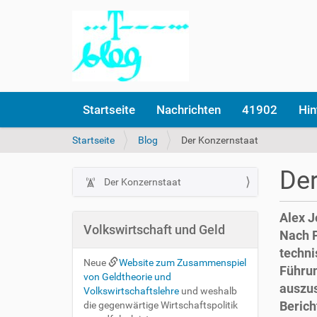
Startseite
Nachrichten
41902
Hin
S
Startseite
Blog
Der Konzernstaat
i
e
Der
s
Der Konzernstaat
N
i
a
n
Alex J
v
d
Volkswirtschaft und Geld
Nach P
i
h
techni
i
g
Neue
Website zum Zusammenspiel
e
Führun
a
von Geldtheorie und
r
auszus
t
Volkswirtschaftslehre
und weshalb
Berich
die gegenwärtige Wirtschaftspolitik
i