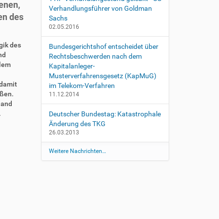
enen,
Verhandlungsführer von Goldman
en des
Sachs
02.05.2016
gik des
Bundesgerichtshof entscheidet über
nd
Rechtsbeschwerden nach dem
llem
Kapitalanleger-
Musterverfahrensgesetz (KapMuG)
 damit
im Telekom-Verfahren
üßen.
11.12.2014
land
.
Deutscher Bundestag: Katastrophale
Änderung des TKG
26.03.2013
Weitere Nachrichten…