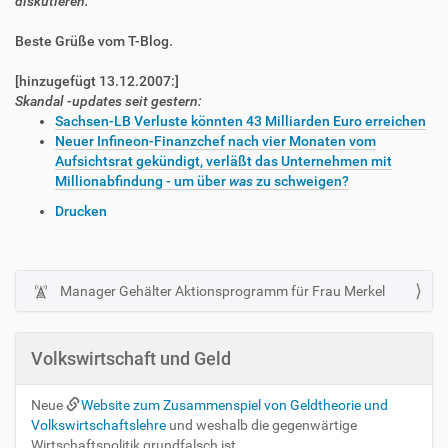
diskutieren.
Beste Grüße vom T-Blog.
[hinzugefügt 13.12.2007:]
Skandal -updates seit gestern:
Sachsen-LB Verluste könnten 43 Milliarden Euro erreichen
Neuer Infineon-Finanzchef nach vier Monaten vom
Aufsichtsrat gekündigt, verläßt das Unternehmen mit
Millionabfindung - um über
was
zu schweigen?
I
Drucken
n
h
a
l
Manager Gehälter Aktionsprogramm für Frau Merkel
N
t
a
s
v
p
Volkswirtschaft und Geld
i
e
z
g
Neue
Website zum Zusammenspiel von Geldtheorie und
i
a
Volkswirtschaftslehre
und weshalb die gegenwärtige
f
t
Wirtschaftspolitik grundfalsch ist.