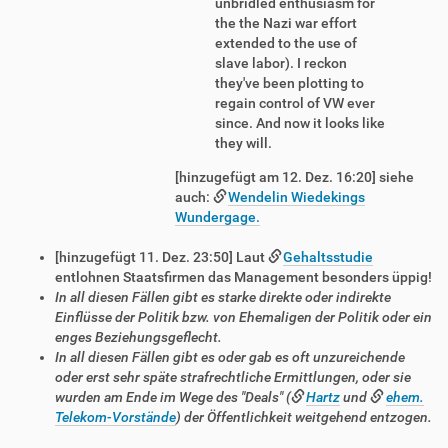
unbridled enthusiasm for
the the Nazi war effort
extended to the use of
slave labor). I reckon
they've been plotting to
regain control of VW ever
since. And now it looks like
they will.
[hinzugefügt am 12. Dez. 16:20] siehe
auch:
Wendelin Wiedekings
Wundergage.
[hinzugefügt 11. Dez. 23:50] Laut
Gehaltsstudie
entlohnen Staatsfirmen das Management besonders üppig!
In all diesen Fällen gibt es starke direkte oder indirekte
Einflüsse der Politik bzw. von Ehemaligen der Politik oder ein
enges Beziehungsgeflecht.
In all diesen Fällen gibt es oder gab es oft unzureichende
oder erst sehr späte strafrechtliche Ermittlungen, oder sie
wurden am Ende im Wege des "Deals" (
Hartz
und
ehem.
Telekom-Vorstände
) der Öffentlichkeit weitgehend entzogen.