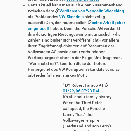
Ganz aktuell kann man auch einen Zusammenhang
zwischen dem
Verdienst von Wendelin Wiedeking
als Profiteur des
VW-Skandals
nicht völlig
ausschließen, den mutmasslich
seine Arbeitgeber
eingefädelt
haben. Denn die Porsche AG verdankt
ihre derzeitigen Riesengewinne mutmasslich - die
Zahlen sind bisher nicht veröffentlicht - vor allem
ihren Zugriffsmöglichkeiten auf Resourcen der
Volkswagen AG sowie damit verbundenen
Wertpapiergeschäften in der Folge. Und fragt man:
"Wem nützt es?", könnten diese der tiefere
Hintergrund des VW Korruptionsskandals sein. Es
gibt jedenfalls ein starkes Motiv:
" BY Robert Farago AT
01/22/06 07:23 PM
It's all about family history.
When the Third Reich
collapsed, the Porsche
family "lost" their
Volkswagen empire
(Ferdinand and son Ferry's