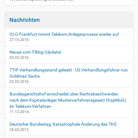
i
i
s
c
o
h
Nachrichten
n
e
A
OLG Frankfurt nimmt Telekom-Anlegerprozess wieder auf
k
27.10.2016
t
i
Neues vom T-Blog (Update)
o
03.05.2016
n
e
TTIP Verhandlungsstand geleakt - US Verhandlungsführer von
n
Goldman Sachs
02.05.2016
Bundesgerichtshof entscheidet über Rechtsbeschwerden
nach dem Kapitalanleger-Musterverfahrensgesetz (KapMuG)
im Telekom-Verfahren
11.12.2014
Deutscher Bundestag: Katastrophale Änderung des TKG
26.03.2013