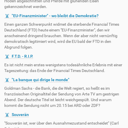
Hoden abgeschnitten und Pferde mit glühenden Eisen
gekennzeichnet werden.
"EU-Finanzminister" - wo bleibt die Demokratie?
Einen ganzen Schwerpunkt widmet die sterbende Financial Times
Deutschland (FTD) heute einem "EU-Finanzminister", den wir
anscheinend dringend brauchen. Wenn der aber nicht vernünftig
demokratisch legitimiert wird, wird die EU bald der FTD in den
Abgrund folgen.
F.T.D. - R.I.P.
Es ist nicht mein erstes wenigstens todesähnliche Erlebnis mit einer
Tageszeitung: das Ende der Financial Times Deutschland.
"La banque qui dirige le monde"
Goldman Sachs - die Bank, die die Welt regiert, so heißt es im
französischen Originaltitel der Sendung von Arte TV am gestrigen
Abend. Der deutsche Titel ist leicht weichgespült. Und warum
kommt die Sendung nicht um 20.15 bei ARD oder ZDF?
Souverän
"Souverän ist, wer über den Ausnahmezustand entscheidet" (Carl