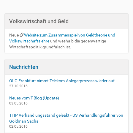
h
t
a
s
l
p
t
Volkswirtschaft und Geld
e
s
z
p
i
Neue
Website zum Zusammenspiel von Geldtheorie und
e
f
Volkswirtschaftslehre
und weshalb die gegenwärtige
z
i
Wirtschaftspolitik grundfalsch ist.
i
s
f
c
i
h
Nachrichten
s
e
c
A
h
OLG Frankfurt nimmt Telekom-Anlegerprozess wieder auf
k
e
27.10.2016
t
A
i
k
Neues vom T-Blog (Update)
o
t
03.05.2016
n
i
e
o
TTIP Verhandlungsstand geleakt - US Verhandlungsführer von
n
n
Goldman Sachs
e
02.05.2016
n