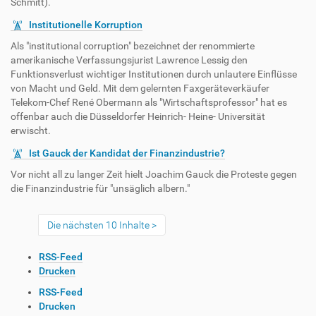
Schmitt).
Institutionelle Korruption
Als "institutional corruption" bezeichnet der renommierte
amerikanische Verfassungsjurist Lawrence Lessig den
Funktionsverlust wichtiger Institutionen durch unlautere Einflüsse
von Macht und Geld. Mit dem gelernten Faxgeräteverkäufer
Telekom-Chef René Obermann als "Wirtschaftsprofessor" hat es
offenbar auch die Düsseldorfer Heinrich- Heine- Universität
erwischt.
Ist Gauck der Kandidat der Finanzindustrie?
Vor nicht all zu langer Zeit hielt Joachim Gauck die Proteste gegen
die Finanzindustrie für "unsäglich albern."
Die nächsten 10 Inhalte
I
RSS-Feed
n
Drucken
h
I
RSS-Feed
a
n
Drucken
l