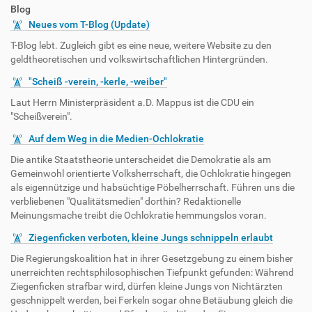
Blog
Neues vom T-Blog (Update)
T-Blog lebt. Zugleich gibt es eine neue, weitere Website zu den
geldtheoretischen und volkswirtschaftlichen Hintergründen.
"Scheiß -verein, -kerle, -weiber"
Laut Herrn Ministerpräsident a.D. Mappus ist die CDU ein
"Scheißverein".
Auf dem Weg in die Medien-Ochlokratie
Die antike Staatstheorie unterscheidet die Demokratie als am
Gemeinwohl orientierte Volksherrschaft, die Ochlokratie hingegen
als eigennützige und habsüchtige Pöbelherrschaft. Führen uns die
verbliebenen "Qualitätsmedien" dorthin? Redaktionelle
Meinungsmache treibt die Ochlokratie hemmungslos voran.
Ziegenficken verboten, kleine Jungs schnippeln erlaubt
Die Regierungskoalition hat in ihrer Gesetzgebung zu einem bisher
unerreichten rechtsphilosophischen Tiefpunkt gefunden: Während
Ziegenficken strafbar wird, dürfen kleine Jungs von Nichtärzten
geschnippelt werden, bei Ferkeln sogar ohne Betäubung gleich die